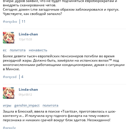
Вчера: Дуров заявил, что не будет подчиняться евробюрократам и
внедрять сканирование чятов.
Сегодня: домен t.me загадочным образом заблокировался и протух.
Чувствуете, как свободой запахло?
#orqcbo
11
Linda-chan
13 Jul
15:33
ес
политота
ненависть
Более девяти тысяч европейских пенсионеров погибли во время
рекордной жары. Должно быть, замёрзли на испанских вилах™ под
многочисленными работающими кондиционерами, думая о ситуации
в Минске.
#orqcsd
4
Linda-chan
09 Jul
00:12
игры
genshin_impact
политота
Зашла в Блюскай, ввела в поиске «Tsaritsa», приготовилась к шок-
контенту и... И получила кучу годного фанарта на тему нового
персонажа и никаких срачей вокруг блэк эдитов. Неожиданно!
#orqclv