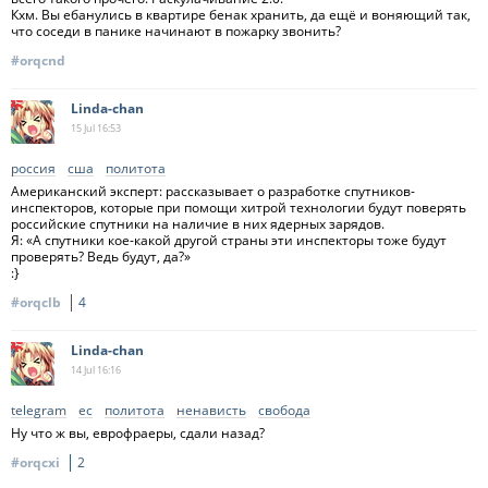
Кхм. Вы ебанулись в квартире бенак хранить, да ещё и воняющий так,
что соседи в панике начинают в пожарку звонить?
#orqcnd
Linda-chan
15 Jul
16:53
россия
сша
политота
Американский эксперт: рассказывает о разработке спутников-
инспекторов, которые при помощи хитрой технологии будут поверять
российские спутники на наличие в них ядерных зарядов.
Я: «А спутники кое-какой другой страны эти инспекторы тоже будут
проверять? Ведь будут, да?»
:}
#orqclb
4
Linda-chan
14 Jul
16:16
telegram
ес
политота
ненависть
свобода
Ну что ж вы, еврофраеры, сдали назад?
#orqcxi
2