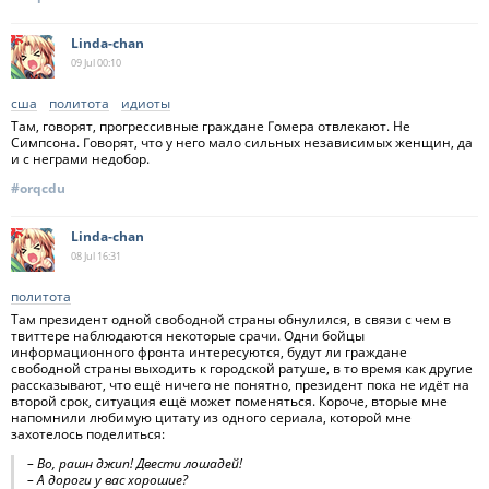
Linda-chan
09 Jul
00:10
сша
политота
идиоты
Там, говорят, прогрессивные граждане Гомера отвлекают. Не
Симпсона. Говорят, что у него мало сильных независимых женщин, да
и с неграми недобор.
#orqcdu
Linda-chan
08 Jul
16:31
политота
Там президент одной свободной страны обнулился, в связи с чем в
твиттере наблюдаются некоторые срачи. Одни бойцы
информационного фронта интересуются, будут ли граждане
свободной страны выходить к городской ратуше, в то время как другие
рассказывают, что ещё ничего не понятно, президент пока не идёт на
второй срок, ситуация ещё может поменяться. Короче, вторые мне
напомнили любимую цитату из одного сериала, которой мне
захотелось поделиться:
– Во, рашн джип! Двести лошадей!
– А дороги у вас хорошие?