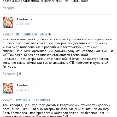
подземные хранилища не заполнены – понимать надо!
#orpiye
Linda-chan
21 Jul
18:24
россия
ес
политота
идиоты
Раз в несколько месяцев прогрессивные журналисты-расследователи
внезапно узнают, что компании, которые предоставляют в том или
ином виде шифрование в российские госструктуры, а так же
связанные с ними организации, должны получать сертификаты ФСБ и
ФСТЭК. Каждый раз для них это становится тревожной
неожиданностью граничащей с паникой. Иногда – доказательством
того, что такие компании тесно связаны с КГБ, Кремлём и фуражкой
Гитлера.
#orqcsv
6
Linda-chan
21 Jul
18:15
россия
политота
ненависть
Там, говорят, царь ходит по домам и квартирам и отбирает у дорогих
россиян заныканный в канистрах бензак. Каждый визит – по доносу.
Весь беспредел – под предлогом контроля пожарной безопасности и
всего такого прочего. Раскулачивание 2.0!