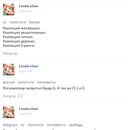
Linda-chan
14 Jul
14:32
ес
политота
йумор
Коалиция желающих.
Коалиция решительных.
Коалиция чотких.
Коалиция дерзких.
Коалиция S-ранга.
#orqcup
Linda-chan
14 Jul
11:49
россия
политота
ненависть
Роскомпозор запретил букву G. А так же O, L и E.
#orqciy
2
Linda-chan
14 Jul
07:21
telegram
ес
политота
ненависть
свобода