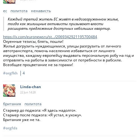
ес
политота
ненависть
Каждый третий житель ЕС живёт в недозагруженном жилье,
тогда как жилищные активисты призывают власти
расширять предложение доступных небольших квартир.
https://x.com/euronewsru/st.../2069342921195700484
Охуенные тезисы, блять, пошли!
Жильё догрузить нуждающимися, улицы разгрузить от личного
автотранспорта, помочь населению избавиться от лишнего
имущества, каждому европейцу выдавать персональную робу на год и
отправлять на работы в зависимости от потребности в рабсиле.
Всеобщее процветание не за горами!
#orgfkh
4
Linda-chan
22 Jun
14:28
британия
политота
Стармер до поджога: «Я здесь надолго».
Стармер после поджога: «Я устал, я ухожу».
Британия уже не та.
#orgfds