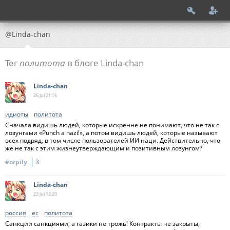
@Linda-chan
Тег
политота
в блоге Linda-chan
Linda-chan
26 Jul
21:16
идиоты
политота
Сначала видишь людей, которые искренне не понимают, что не так с
лозунгами «Punch a nazi!», а потом видишь людей, которые называют
всех подряд, в том числе пользователей ИИ наци. Действительно, что
же не так с этим жизнеутверждающим и позитивным лозунгом?
#orpily
3
Linda-chan
23 Jul
12:20
россия
ес
политота
Санкции санкциями, а газики не трожь! Контракты не закрыты,