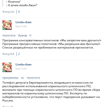
– Конечно!
– А зачем тогда джип?
#orqcuh
4
Linda-chan
06 Jul
15:44
политота
йумор
h
Программа консервативных политиков: «Мы запретим вам дрочить!»
Программа прогрессивных политиков: «Мы разрешим
вам дрочить!»
Список разрешённых не проблематик материалов прилагается.
#orqchd
2
Linda-chan
06 Jul
12:42
программы
ес
политота
Телефон депутата Европарламента, входившего в комиссию по
расследованию использования израильского шпионского ПО,
взломали при помощи израильского шпионского ПО во время сбора
материалов по израильскому шпионскому ПО. Эксперты по
кибербезопасности установили, что перст подозрения указывает на
Россию.
#orqcih