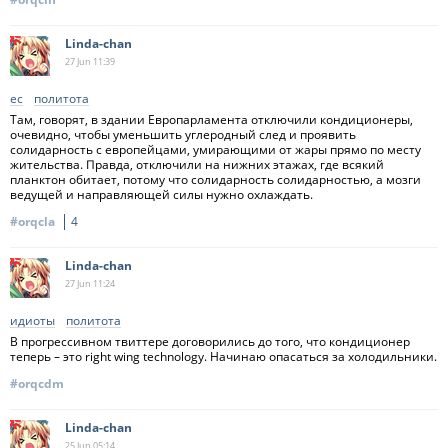
Linda-chan
27 Jun
11:39
ес
политота
Там, говорят, в здании Европарламента отключили кондиционеры,
очевидно, чтобы уменьшить углеродный след и проявить
солидарность с европейцами, умирающими от жары прямо по месту
жительства. Правда, отключили на нижних этажах, где всякий
планктон обитает, потому что солидарность солидарностью, а мозги
ведущей и направляющей силы нужно охлаждать.
#orqcla
4
Linda-chan
27 Jun
11:24
идиоты
политота
В прогрессивном твиттере договорились до того, что кондиционер
теперь – это right wing technology. Начинаю опасаться за холодильники.
#orqcdm
Linda-chan
25 Jun
05:14