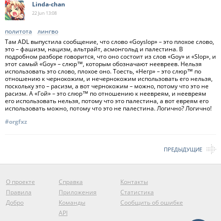
Linda-chan
22 Jun
13:08
политота
лингво
Там ADL выпустила сообщение, что слово «Goyslop» – это плохое слово,
это – фашизм, нацизм, альтрайт, асмонгольд и палестина. В
подробном разборе говорится, что оно состоит из слов «Goy» и «Slop», и
этот самый «Goy» – слюр™, которым обозначают неевреев. Нельзя
использовать это слово, плохое оно. Тоесть, «Негр» – это слюр™ по
отношению к чернокожим, и нечернокожим использовать его нельзя,
поскольку это – расизм, а вот чернокожим – можно, потому что это не
расизм. А «Гой» – это слюр™ по отношению к неевреям, и неевреям
его использовать нельзя, потому что это палестина, а вот евреям его
использовать можно, потому что это не палестина. Логично? Логично!
#orgfxz
ПРЕДЫДУЩИЕ
О проекте
Справка
Контакты
Правила
Приложения
Статистика
Добро
Команды
Сообщить об ошибке
API