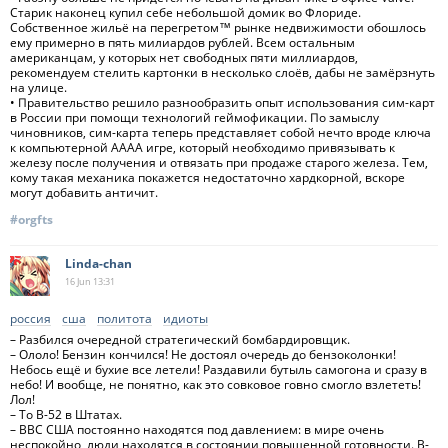
Старик наконец купил себе небольшой домик во Флориде.
Собственное жильё на перегретом™ рынке недвижимости обошлось
ему примерно в пять милиардов рублей. Всем остальным
американцам, у которых нет свободных пяти миллиардов,
рекомендуем стелить картонки в несколько слоёв, дабы не замёрзнуть
на улице.
• Правительство решило разнообразить опыт использования сим-карт
в России при помощи технологий геймофикации. По замыслу
чиновников, сим-карта теперь представляет собой нечто вроде ключа
к компьютерной AAAA игре, который необходимо привязывать к
железу после получения и отвязать при продаже старого железа. Тем,
кому такая механика покажется недостаточно хардкорной, вскоре
могут добавить античит.
#orgfts
Linda-chan
16 Jun
13:31
россия
сша
политота
идиоты
– Разбился очередной стратегический бомбардировщик.
– Ололо! Бензин кончился! Не достоял очередь до бензоколонки!
Небось ещё и бухие все летели! Раздавили бутыль самогона и сразу в
небо! И вообще, не понятно, как это совковое говно смогло взлететь!
Лол!
– То B-52 в Штатах.
– ВВС США постоянно находятся под давлением: в мире очень
неспокойно, люди находятся в состоянии повышенной готовности. B-