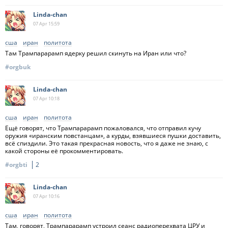
Linda-chan
07 Apr
15:59
сша
иран
политота
Там Трампарарамп ядерку решил скинуть на Иран или что?
#orgbuk
Linda-chan
07 Apr
10:18
сша
иран
политота
Ещё говорят, что Трампарарамп пожаловался, что отправил кучу
оружия «иранским повстанцам», а курды, взявшиеся пушки доставить,
всё спиздили. Это такая прекрасная новость, что я даже не знаю, с
какой стороны её прокомментировать.
#orgbti
2
Linda-chan
07 Apr
10:16
сша
иран
политота
Там, говорят, Трампарарамп устроил сеанс радиоперехвата ЦРУ и