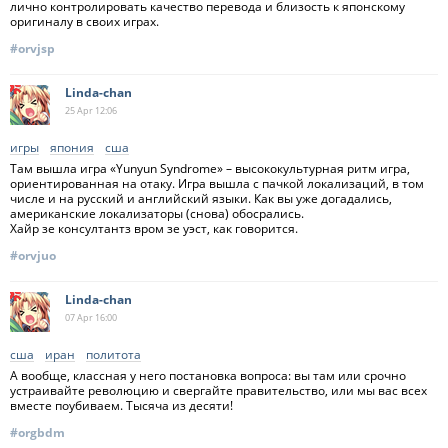
лично контролировать качество перевода и близость к японскому
оригиналу в своих играх.
#orvjsp
Linda-chan
25 Apr
12:06
игры
япония
сша
Там вышла игра «Yunyun Syndrome» – высококультурная ритм игра,
ориентированная на отаку. Игра вышла с пачкой локализаций, в том
числе и на русский и английский языки. Как вы уже догадались,
американские локализаторы (снова) обосрались.
Хайр зе консултантз вром зе уэст, как говорится.
#orvjuo
Linda-chan
07 Apr
16:00
сша
иран
политота
А вообще, классная у него постановка вопроса: вы там или срочно
устраивайте революцию и свергайте правительство, или мы вас всех
вместе поубиваем. Тысяча из десяти!
#orgbdm