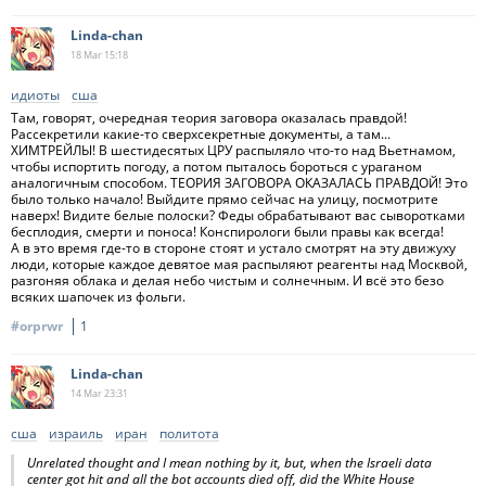
Linda-chan
18 Mar
15:18
идиоты
сша
Там, говорят, очередная теория заговора оказалась правдой!
Рассекретили какие-то сверхсекретные документы, а там...
ХИМТРЕЙЛЫ! В шестидесятых ЦРУ распыляло что-то над Вьетнамом,
чтобы испортить погоду, а потом пыталось бороться с ураганом
аналогичным способом. ТЕОРИЯ ЗАГОВОРА ОКАЗАЛАСЬ ПРАВДОЙ! Это
было только начало! Выйдите прямо сейчас на улицу, посмотрите
наверх! Видите белые полоски? Феды обрабатывают вас сыворотками
бесплодия, смерти и поноса! Конспирологи были правы как всегда!
А в это время где-то в стороне стоят и устало смотрят на эту движуху
люди, которые каждое девятое мая распыляют реагенты над Москвой,
разгоняя облака и делая небо чистым и солнечным. И всё это безо
всяких шапочек из фольги.
#orprwr
1
Linda-chan
14 Mar
23:31
сша
израиль
иран
политота
Unrelated thought and I mean nothing by it, but, when the Israeli data
center got hit and all the bot accounts died off, did the White House