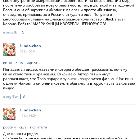
свои внутренние американские особенности на весь внешний мир,
постепенно изобретая новую реальность. Так, в далёкой и загадочной
России они обнаружили «Native russians» и просто «Russians»,
очевидно, приплывших в Россию откуда-то ещё. Попутно в
многообразии славян нашлось огромное количество «Black slavs».
Короче. Ребята! АМЕРИКАНЦЫ ИЗОБРЕЛИ ЧЕРНОРУСОВ!
#orqclk
5
Linda-chan
23 Jun
00:14
кино
сша
идиоты
Попадается видео, название которого обещает рассказать, почему
кино стало таким хреновым. Открываю. Автор пять минут
рассказывает, что Трампарарампу очень понравится фильм «Час-пик»
с Джеки Чаном, и он очень хотел, чтобы сняли вторую часть. Закрываю
видео.
#orgffw
3
Linda-chan
17 Jun
16:09
россия
сша
политота
Две новости рядом.
• Габэну больше не придётся ночевать на диванчике в офисе Valve!