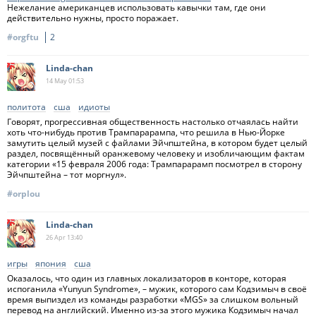
Нежелание американцев использовать кавычки там, где они
действительно нужны, просто поражает.
#orgftu
2
Linda-chan
14 May
01:53
политота
сша
идиоты
Говорят, прогрессивная общественность настолько отчаялась найти
хоть что-нибудь против Трампарарампа, что решила в Нью-Йорке
замутить целый музей с файлами Эйчпштейна, в котором будет целый
раздел, посвящённый оранжевому человеку и изобличающим фактам
категории «15 февраля 2006 года: Трампарарамп посмотрел в сторону
Эйчпштейна – тот моргнул».
#orplou
Linda-chan
26 Apr
13:40
игры
япония
сша
Оказалось, что один из главных локализаторов в конторе, которая
испоганила «Yunyun Syndrome», – мужик, которого сам Кодзимыч в своё
время выпиздел из команды разработки «MGS» за слишком вольный
перевод на английский. Именно из-за этого мужика Кодзимыч начал