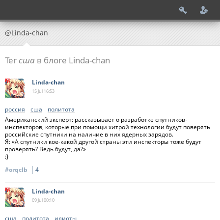
@Linda-chan
Тег
сша
в блоге Linda-chan
Linda-chan
15 Jul
16:53
россия
сша
политота
Американский эксперт: рассказывает о разработке спутников-
инспекторов, которые при помощи хитрой технологии будут поверять
российские спутники на наличие в них ядерных зарядов.
Я: «А спутники кое-какой другой страны эти инспекторы тоже будут
проверять? Ведь будут, да?»
:}
#orqclb
4
Linda-chan
09 Jul
00:10
сша
политота
идиоты