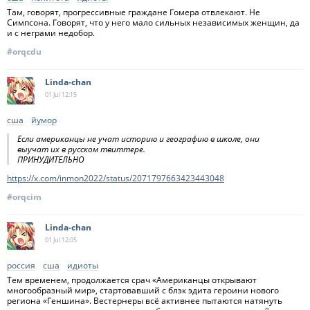
Там, говорят, прогрессивные граждане Гомера отвлекают. Не
Симпсона. Говорят, что у него мало сильных независимых женщин, да
и с неграми недобор.
#orqcdu
Linda-chan
01 Jul
12:15
сша
йумор
Если американцы не учат историю и географию в школе, они
выучат их в русском твиттере.
ПРИНУДИТЕЛЬНО
https://x.com/inmon2022/status/2071797663423443048
#orqcim
Linda-chan
01 Jul
12:05
россия
сша
идиоты
Тем временем, продолжается срач «Американцы открывают
многообразный мир», стартовавший с блэк эдита героини нового
региона «Геншина». Вестернеры всё активнее пытаются натянуть