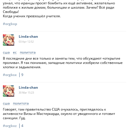
узнал, что иранцы просят бомбить их ещё активнее, желательно
поближе к жилым домам, больницам и школам. Зачем? Всё ради
Свободы!
Когда ученик превзошёл учителя.
#orgbxp
Linda-chan
03 Apr
12:52
сша
ес
политота
В последние дни все только и заняты тем, что обсуждают «открытие
пролива». Я так понимаю, западные политики изобрели собственные
хлопки и задымления.
#orgbsx
9
Linda-chan
30 Mar
15:23
сша
политота
Говорят, там правительство США очухалось, пригляделось к
активности Визы и Мастеркарда, охуело от увиденного и готовит
санкции. Гуд.
#orgbxz
4