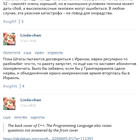
52 – самолёт очень хороший, но в нынешних условиях техника может
дать сбой, а высококлассные экипажи могут ошибиться. В любом
случае, эта ужасная катастрофа – не повод для злорадства.
#orgftf
3
Linda-chan
15 Jun
14:06
политота
сша
иран
израиль
Пока Штаты пытаются договориться с Ираном, евреи регулярно то
разбомбят что-то, то ракету запустят, то ещё как-то заставят абонентов
понервничать. Было бы забавно, если бы у Трампарарампа сдали
нервы, и объединённая ирано-американская армия вторглась бы в
Израиль.
#orgfdt
4
Linda-chan
13 Jun
08:02
сша
лингво
идиоты
The back cover of C++: The Programming Language also raises
questions not answered by the front cover
https://devblogs.microsoft....0260605-01/?p=112391