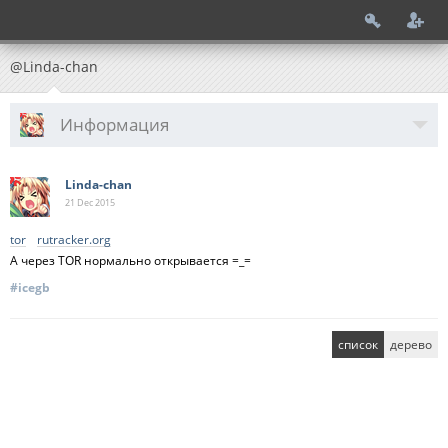
@Linda-chan
Информация
Linda-chan
21 Dec
2015
tor
rutracker.org
А через TOR нормально открывается =_=
#icegb
список
дерево