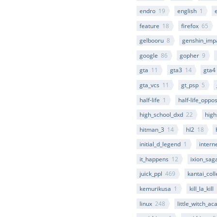
endro
19
english
1
feature
18
firefox
65
gelbooru
8
genshin_imp
google
86
gopher
9
gta
11
gta3
14
gta4
gta_vcs
11
gt_psp
5
half-life
1
half-life_oppo
high_school_dxd
22
high
hitman_3
14
hl2
18
initial_d_legend
1
intern
it_happens
12
ixion_sag
juick_ppl
469
kantai_coll
kemurikusa
1
kill_la_kill
linux
248
little_witch_a