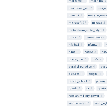
mai_hime
1
mai-hime
5
mai-otome_sifr
2
mai_o
manunt
1
maoyuu_maou
microsoft
57
mikupa
2
motorstorm_arctic_edge
1
music
7
namecheap
2
nfs_hp2
1
nfsmw
1
nime
1
nod32
2
nsf
opera_mini
1
os/2
2
parallel_paradise
4
pasc
pictures
1
pidgin
11
prison_school
2
privoxy
qbasic
1
qt
1
quake
russian_military_power
1
seamonkey
67
seen_in_l