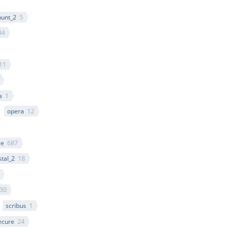
unt_2
5
34
11
a
1
opera
12
re
687
stal_2
18
30
scribus
1
ecure
24