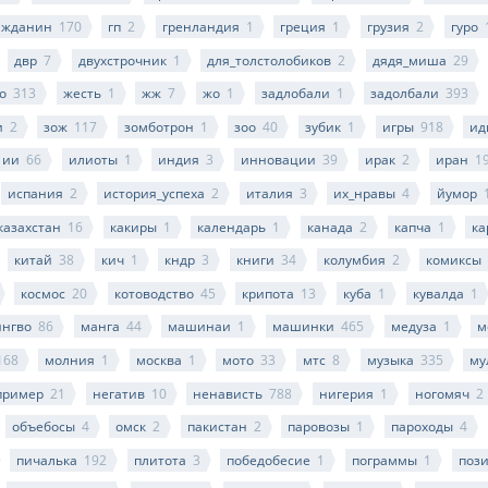
ажданин
170
гп
2
гренландия
1
греция
1
грузия
2
гуро
двр
7
двухстрочник
1
для_толстолобиков
2
дядя_миша
29
о
313
жесть
1
жж
7
жо
1
задлобали
1
задолбали
393
и
2
зож
117
зомботрон
1
зоо
40
зубик
1
игры
918
ид
ии
66
илиоты
1
индия
3
инновации
39
ирак
2
иран
1
испания
2
история_успеха
2
италия
3
их_нравы
4
йумор
казахстан
16
какиры
1
календарь
1
канада
2
капча
1
ка
китай
38
кич
1
кндр
3
книги
34
колумбия
2
комиксы
космос
20
котоводство
45
крипота
13
куба
1
кувалда
1
ингво
86
манга
44
машинаи
1
машинки
465
медуза
1
м
168
молния
1
москва
1
мото
33
мтс
8
музыка
335
му
пример
21
негатив
10
ненависть
788
нигерия
1
ногомяч
2
объебосы
4
омск
2
пакистан
2
паровозы
1
пароходы
4
пичалька
192
плитота
3
победобесие
1
пограммы
1
поз