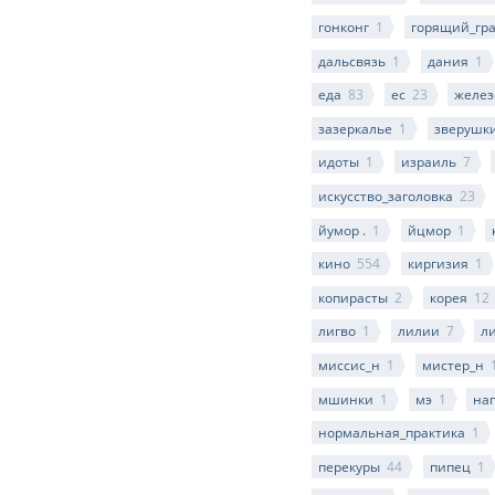
гонконг
1
горящий_гр
дальсвязь
1
дания
1
еда
83
ес
23
желез
зазеркалье
1
зверушк
идоты
1
израиль
7
искусство_заголовка
23
йумор .
1
йцмор
1
кино
554
киргизия
1
копирасты
2
корея
12
лигво
1
лилии
7
л
миссис_н
1
мистер_н
мшинки
1
мэ
1
на
нормальная_практика
1
перекуры
44
пипец
1