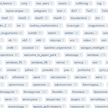
ol_bianca
1
sony
1
star_wars
1
steam
2
suffering
1
svg
1
6
tejina-senpai
13
telegram
39
test
6
tEsT
1
TesT
1
TeSt
thief
26
thief2
4
thief3
70
thief4
1
thunderbird
2
tlm
1
der_2
16
tor
4
touhou_mathematics
1
truecrypt
1
tsugumomo
2
u_tsugumomo
65
tumblr
51
twitch
1
twitter
42
ubuntu
2
uni
1
vb
14
vb3
3
vb6
9
vbscript
5
vcn
1
video
91
vim
4
vndb
1
vocaloid
53
waether_experience
1
wangan_midnight
1
xperience
82
welcome_to_japari_park
1
whatsapp
1
windows
274
1
windows_95
7
windows_98
1
winrar
1
winscp
1
wot
1
x
4
xnview
1
yahoo
1
youtube
34
yua
4
yurikuma
1
yuru_
ang
6
абхазия
1
авиа
11
австралия
3
австрия
1
авто
2
1
аргентина
1
армения
3
афганистан
14
бангладеш
1
белорусия
1
белоруссия
162
билайн
3
боливия
1
бразилия
вело
10
венесуэла
7
вещества
14
видео
46
витюберы
1
вокалоиды
3
время_действовать
1
германия
26
гомосят