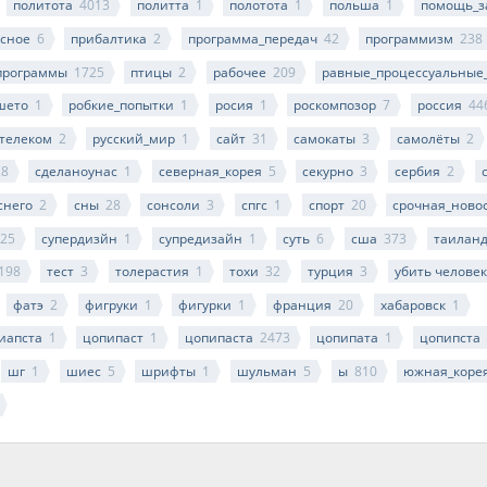
политота
4013
политта
1
полотота
1
польша
1
помощь_з
сное
6
прибалтика
2
программа_передач
42
программизм
238
программы
1725
птицы
2
рабочее
209
равные_процессуальные
шето
1
робкие_попытки
1
росия
1
роскомпозор
7
россия
44
телеком
2
русский_мир
1
сайт
31
самокаты
3
самолёты
2
28
сделаноунас
1
северная_корея
5
секурно
3
сербия
2
снего
2
сны
28
сонсоли
3
спгс
1
спорт
20
срочная_ново
25
супердизйн
1
супредизайн
1
суть
6
сша
373
таилан
198
тест
3
толерастия
1
тохи
32
турция
3
убить челове
фатэ
2
фигруки
1
фигурки
1
франция
20
хабаровск
1
иапста
1
цопипаст
1
цопипаста
2473
цопипата
1
цопипста
шг
1
шиес
5
шрифты
1
шульман
5
ы
810
южная_коре