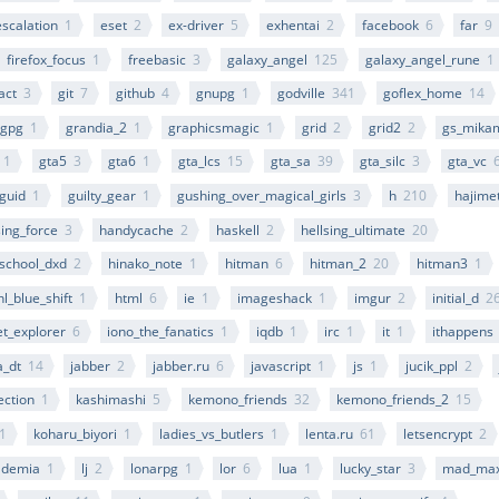
escalation
1
eset
2
ex-driver
5
exhentai
2
facebook
6
far
9
firefox_focus
1
freebasic
3
galaxy_angel
125
galaxy_angel_rune
1
act
3
git
7
github
4
gnupg
1
godville
341
goflex_home
14
gpg
1
grandia_2
1
graphicsmagic
1
grid
2
grid2
2
gs_mika
1
gta5
3
gta6
1
gta_lcs
15
gta_sa
39
gta_silc
3
gta_vc
guid
1
guilty_gear
1
gushing_over_magical_girls
3
h
210
hajime
sing_force
3
handycache
2
haskell
2
hellsing_ultimate
20
school_dxd
2
hinako_note
1
hitman
6
hitman_2
20
hitman3
1
hl_blue_shift
1
html
6
ie
1
imageshack
1
imgur
2
initial_d
2
et_explorer
6
iono_the_fanatics
1
iqdb
1
irc
1
it
1
ithappens
a_dt
14
jabber
2
jabber.ru
6
javascript
1
js
1
jucik_ppl
2
ection
1
kashimashi
5
kemono_friends
32
kemono_friends_2
15
1
koharu_biyori
1
ladies_vs_butlers
1
lenta.ru
61
letsencrypt
2
cademia
1
lj
2
lonarpg
1
lor
6
lua
1
lucky_star
3
mad_ma