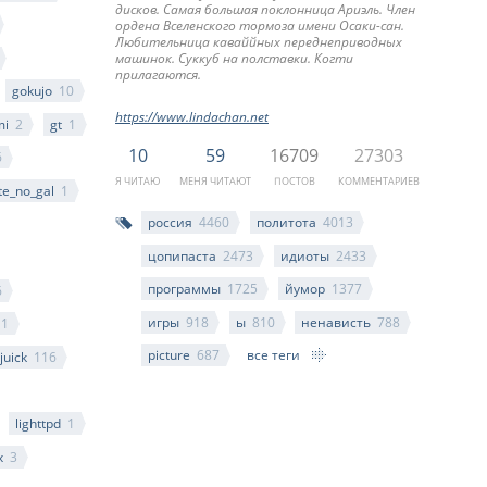
дисков. Самая большая поклонница Ариэль. Член
ордена Вселенского тормоза имени Осаки-сан.
Любительница каваййных переднеприводных
машинок. Суккуб на полставки. Когти
прилагаются.
gokujo
10
https://www.lindachan.net
mi
2
gt
1
10
59
16709
27303
6
Я ЧИТАЮ
МЕНЯ ЧИТАЮТ
ПОСТОВ
КОММЕНТАРИЕВ
te_no_gal
1
россия
4460
политота
4013
цопипаста
2473
идиоты
2433
программы
1725
йумор
1377
6
игры
918
ы
810
ненависть
788
1
picture
687
все теги
juick
116
lighttpd
1
x
3