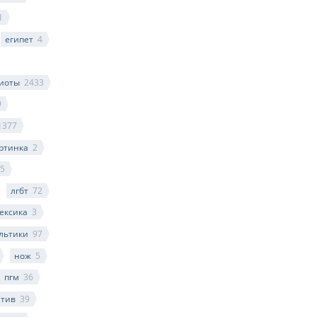
1
египет
4
иоты
2433
9
1377
ртинка
2
5
лгбт
72
ексика
3
льтики
97
нож
5
пгм
36
итив
39