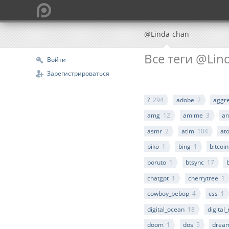
@Linda-chan
Все теги @Lin
Войти
Зарегистрироваться
?
294
adobe
2
aggre
amg
12
amime
3
an
asmr
2
atlm
104
at
biko
1
bing
1
bitcoin
boruto
1
btsync
17
chatgpt
1
cherrytree
1
cowboy_bebop
4
css
1
digital_ocean
18
digital
doom
1
dos
5
drea