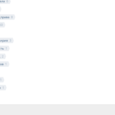
ала
6
_права
8
60
сирия
3
сть
1
д
2
ков
1
1
я
1