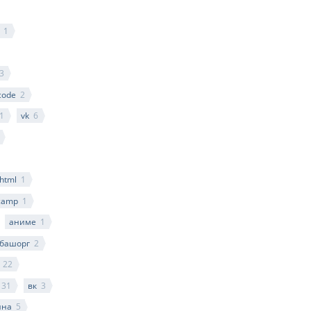
1
3
code
2
1
vk
6
html
1
camp
1
аниме
1
башорг
2
22
131
вк
3
ина
5