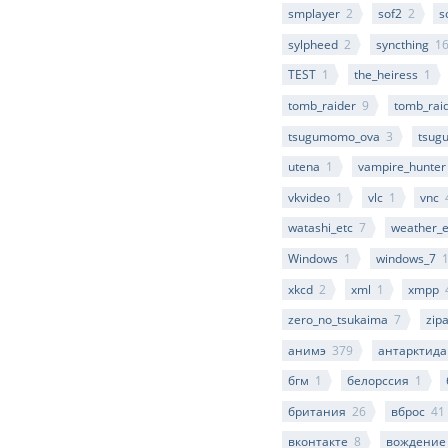
smplayer
2
sof2
2
s
sylpheed
2
syncthing
1
TEST
1
the_heiress
1
tomb_raider
9
tomb_rai
tsugumomo_ova
3
tsug
utena
1
vampire_hunter
vkvideo
1
vlc
1
vnc
watashi_etc
7
weather_e
Windows
1
windows_7
xkcd
2
xml
1
xmpp
zero_no_tsukaima
7
zip
анимэ
379
антарктида
бгм
1
белорссия
1
британия
26
вброс
41
вконтакте
8
вождение