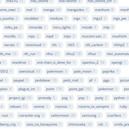
mail.ru
11
mai_otome
1
mai-otome
9
mai_otome_sifr
4
tome_zwei
5
mal
9
manga
44
mangadex
1
manhunt
8
manh
_yuusha
2
mcabber
1
meduza
7
mgs
16
mgs2
2
mgs_pw
miku_pa
2
miranda
1
miru_tights
4
miside
9
mlp
4
mozilla
12
mpc
2
mpd
1
mpv
3
muromi-san
2
mushishi
naruto
9
nextcloud
6
nfs
2
nfs5
2
nfs_carbon
3
nfshp2
1
nfs_mw
12
nfs_run
1
nfsu
27
nfsu2
19
nfsur
1
nier_automat
w
1
onedrive
1
onii-chan_is_done_for
1
opantsu_2
16
opengl
1
OS/2
1
owncloud
43
palemoon
3
pale_moon
1
paprika
1
al
1
paypal
5
pedobear
10
petit_roid
3
pf
4
pgp
1
pictu
pixiv
4
plague_inc
3
point
176
point_ppl
392
pokemon
3
po
1
project_igi
10
prosody
5
psg
9
psp
5
putty
2
python
4
4
rakuen
13
ranma
1
reactos
1
rosario_to_vampire
2
ruby
rust
1
rutracker.org
3
sailormoon
28
samsung
2
scarface
7
iberty_city
1
seto_no_hanayome
1
shimoseka
14
silc
2
smile_pr