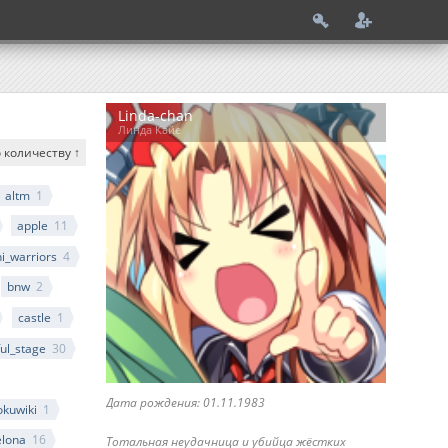
Linda-chan
Линда Кайе
 количеству ↑
altm
1
apple
11
ni_warriors
4
bnw
2
castle
1
ful_stage
30
Дата рождения: 01.11.1983
okuwiki
1
elona
16
Тотальная неудачница и убийца жёстких