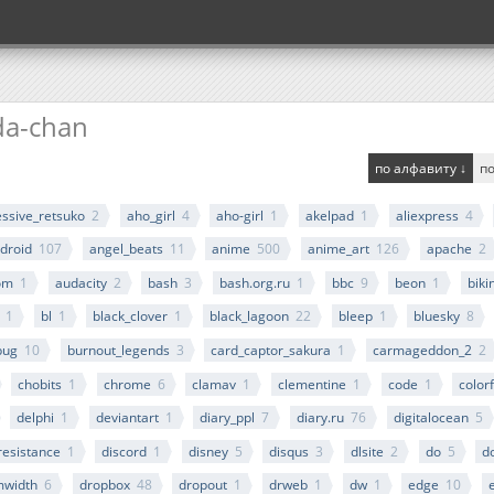
da-chan
по алфавиту ↓
по
ssive_retsuko
2
aho_girl
4
aho-girl
1
akelpad
1
aliexpress
4
droid
107
angel_beats
11
anime
500
anime_art
126
apache
2
om
1
audacity
2
bash
3
bash.org.ru
1
bbc
9
beon
1
biki
1
bl
1
black_clover
1
black_lagoon
22
bleep
1
bluesky
8
bug
10
burnout_legends
3
card_captor_sakura
1
carmageddon_2
2
chobits
1
chrome
6
clamav
1
clementine
1
code
1
color
delphi
1
deviantart
1
diary_ppl
7
diary.ru
76
digitalocean
5
_resistance
1
discord
1
disney
5
disqus
3
dlsite
2
do
5
d
mwidth
6
dropbox
48
dropout
1
drweb
1
dw
1
edge
10