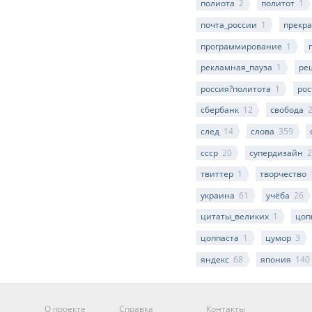
полиота
2
политот
1
почта_россии
1
прекра
программирование
1
рекламная_пауза
1
ре
россия?политота
1
рос
сбербанк
12
свобода
след
14
слова
359
ссср
20
супердизайн
2
твиттер
1
творчество
украина
61
учёба
26
цитаты_великих
1
цоп
цоппаста
1
цумор
3
яндекс
68
япония
140
О проекте
Справка
Контакты