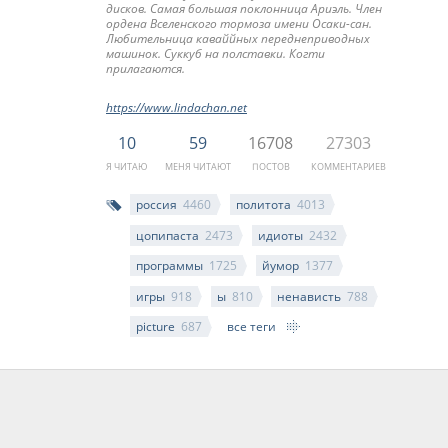
дисков. Самая большая поклонница Ариэль. Член
ордена Вселенского тормоза имени Осаки-сан.
Любительница каваййных переднеприводных
машинок. Суккуб на полставки. Когти
прилагаются.
https://www.lindachan.net
10
59
16708
27303
Я ЧИТАЮ
МЕНЯ ЧИТАЮТ
ПОСТОВ
КОММЕНТАРИЕВ
россия
4460
политота
4013
цопипаста
2473
идиоты
2432
программы
1725
йумор
1377
игры
918
ы
810
ненависть
788
picture
687
все теги