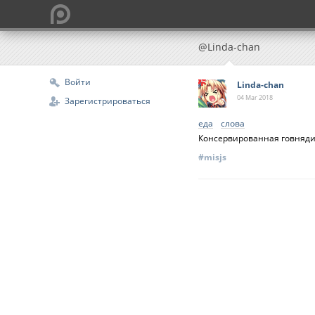
@Linda-chan
Войти
Linda-chan
04 Mar
2018
Зарегистрироваться
еда
слова
Консервированная говняди
#misjs