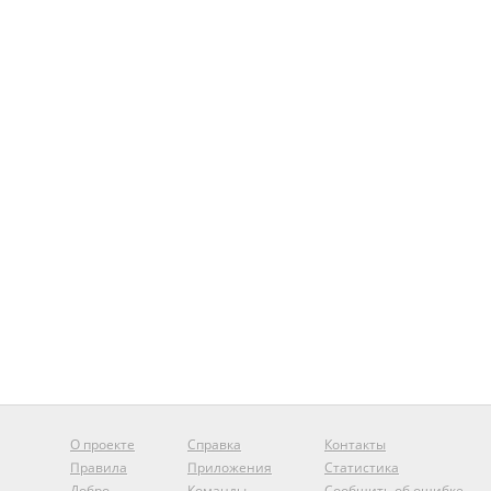
О проекте
Справка
Контакты
Правила
Приложения
Статистика
Добро
Команды
Сообщить об ошибке