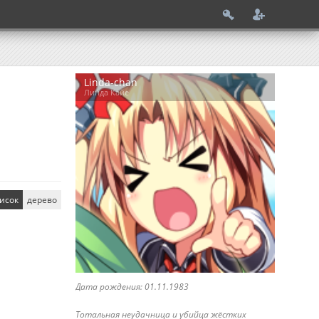
Linda-chan
Линда Кайе
исок
дерево
Дата рождения: 01.11.1983
Тотальная неудачница и убийца жёстких