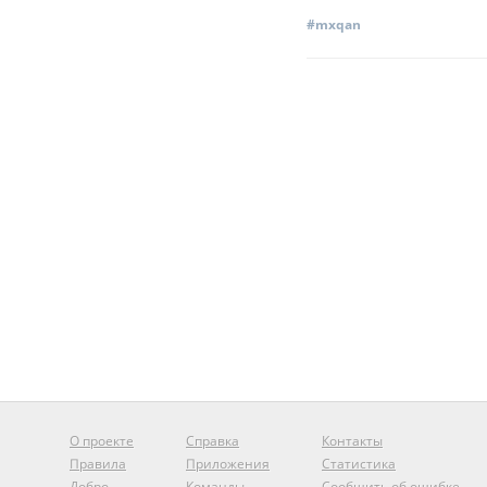
#mxqan
О проекте
Справка
Контакты
Правила
Приложения
Статистика
Добро
Команды
Сообщить об ошибке