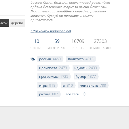
дисков. Самая большая поклонница Ариэль. Член
ордена Вселенского тормоза имени Осаки-сан.
Любительница каваййных переднеприводных
машинок. Суккуб на полставки. Когти
прилагаются.
исок
дерево
https://www.lindachan.net
10
59
16709
27303
Я ЧИТАЮ
МЕНЯ ЧИТАЮТ
ПОСТОВ
КОММЕНТАРИЕВ
россия
4460
политота
4013
цопипаста
2473
идиоты
2433
программы
1725
йумор
1377
игры
918
ы
810
ненависть
788
picture
687
все теги