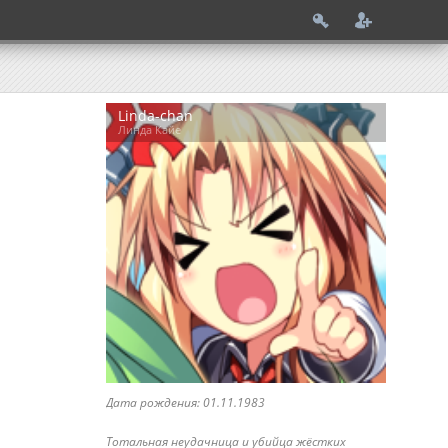
Linda-chan
Линда Кайе
Дата рождения: 01.11.1983
Тотальная неудачница и убийца жёстких