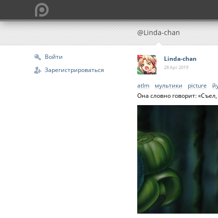
@Linda-chan
Войти
Linda-chan
28 Apr
2019
Зарегистрироваться
atlm
мультики
picture
й
Она словно говорит: «Съел,