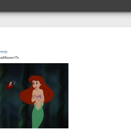
умор
 айболит?!»