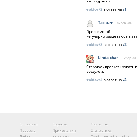
несподручно.
#okfov/2
в ответ на
/1
Taciturn
02 Sep
2017
Превозмогай!
Регулярно раздеваюсь в авт
#okfov/3
в ответ на
/2
Linda-chan
02 Sep
201
Стараюсь прогнозировать п
воздухом.
#okfov/4
в ответ на
/3
О проекте
Справка
Контакты
Правила
Приложения
Статистика
Добро
Команды
Сообщить об ошибке