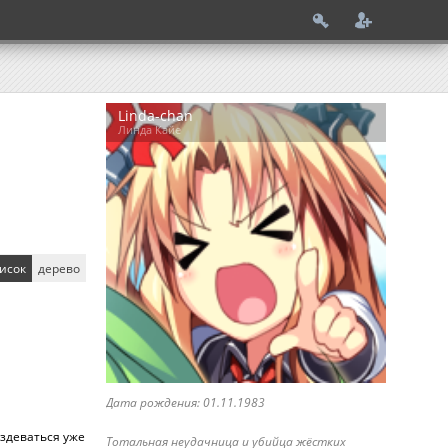
Linda-chan
Линда Кайе
исок
дерево
Дата рождения: 01.11.1983
аздеваться уже
Тотальная неудачница и убийца жёстких