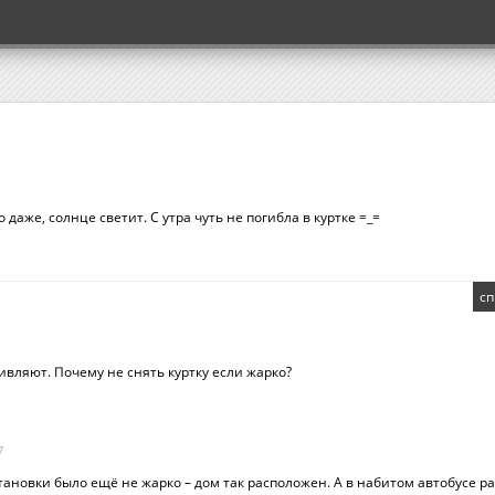
 даже, солнце светит. С утра чуть не погибла в куртке =_=
сп
вляют. Почему не снять куртку если жарко?
7
тановки было ещё не жарко – дом так расположен. А в набитом автобусе р