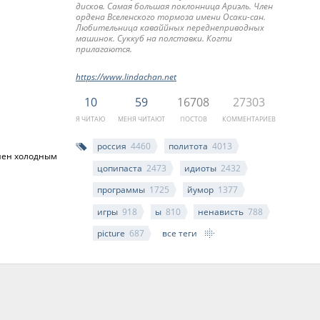
дисков. Самая большая поклонница Ариэль. Член
ордена Вселенского тормоза имени Осаки-сан.
Любительница каваййных переднеприводных
машинок. Суккуб на полставки. Когти
прилагаются.
https://www.lindachan.net
10
59
16708
27303
Я ЧИТАЮ
МЕНЯ ЧИТАЮТ
ПОСТОВ
КОММЕНТАРИЕВ
россия
4460
политота
4013
лнен холодным
цопипаста
2473
идиоты
2432
программы
1725
йумор
1377
игры
918
ы
810
ненависть
788
picture
687
все теги