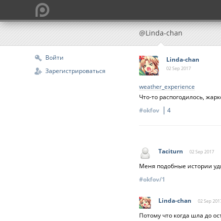
@Linda-chan
Войти
Linda-chan
02 Sep
2017
Зарегистрироваться
weather_experience
Что-то распогодилось, жарко
#okfov
4
Taciturn
02 Sep
2017
Меня подобные истории уди
#okfov/1
Linda-chan
02 Sep
201
Потому что когда шла до ос