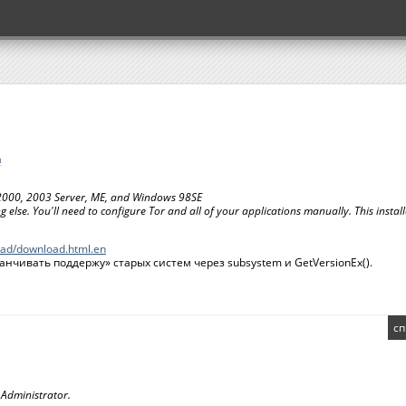
а
, 2000, 2003 Server, ME, and Windows 98SE
 else. You'll need to configure Tor and all of your applications manually. This instal
.oad/download.html.en
анчивать поддержу» старых систем через subsystem и GetVersionEx().
сп
 Administrator.