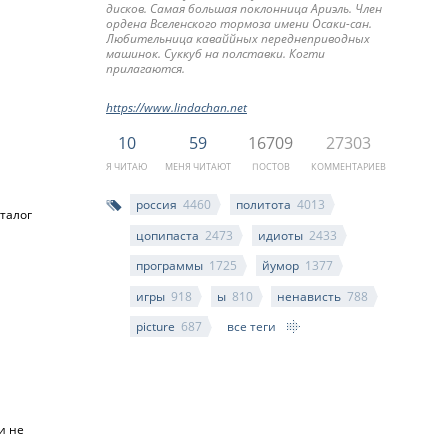
дисков. Самая большая поклонница Ариэль. Член
ордена Вселенского тормоза имени Осаки-сан.
Любительница каваййных переднеприводных
машинок. Суккуб на полставки. Когти
прилагаются.
https://www.lindachan.net
10
59
16709
27303
Я ЧИТАЮ
МЕНЯ ЧИТАЮТ
ПОСТОВ
КОММЕНТАРИЕВ
россия
4460
политота
4013
аталог
цопипаста
2473
идиоты
2433
программы
1725
йумор
1377
игры
918
ы
810
ненависть
788
picture
687
все теги
и не