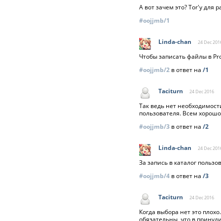
А вот зачем это? Tor'у для
#oojjmb/1
Linda-chan
24 Dec
201
Чтобы записать файлы в Pro
#oojjmb/2
в ответ на
/1
Taciturn
24 Dec
2016
Так ведь нет необходимости
пользователя. Всем хорошо
#oojjmb/3
в ответ на
/2
Linda-chan
24 Dec
201
За запись в каталог пользо
#oojjmb/4
в ответ на
/3
Taciturn
24 Dec
2016
Когда выбора нет это плохо
обязательны, что в принуд