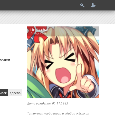
Linda-chan
Линда Кайе
ler must
исок
дерево
Дата рождения: 01.11.1983
Тотальная неудачница и убийца жёстких