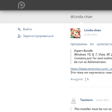
@Linda-chan
Войти
Linda-chan
23 Dec
2016
Зарегистрироваться
программы
tor
цопипаст
Expert Bundle
Windows 10, 8, 7, Vista, XP
Contains just Tor and nothing
be run as Administrator.
https://www.torproject.org/..
Эти пока не научились «зак
#oojjmb
6
Taciturn
23 Dec
2016
This installer must be run as