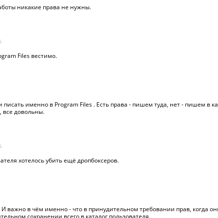
 работы никакие права не нужны.
6
gram Files вестимо.
 писать именно в Program Files . Есть права - пишем туда, нет - пишем в к
, все довольны.
6
вателя хотелось убить ещё дропбоксеров.
. И важно в чём именно - что в принудительном требовании прав, когда он
ительном сохранении всего в каталог пользователя.