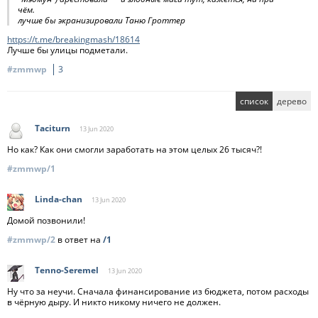
чём.
лучше бы экранизировали Таню Гроттер
https://t.me/breakingmash/18614
Лучше бы улицы подметали.
#zmmwp
3
список
дерево
Taciturn
13 Jun
2020
Но как? Как они смогли заработать на этом целых 26 тысяч?!
#zmmwp/1
Linda-chan
13 Jun
2020
Домой позвонили!
#zmmwp/2
в ответ на
/1
Tenno-Seremel
13 Jun
2020
Ну что за неучи. Сначала финансирование из бюджета, потом расходы
в чёрную дыру. И никто никому ничего не должен.