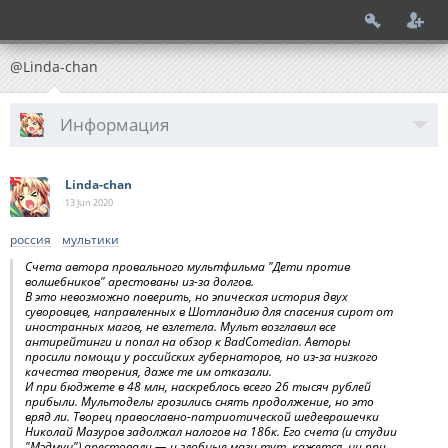
@Linda-chan
Информация
Linda-chan
13 Jun
2020
россия
мультики
Счета автора провального мультфильма "Дети против
волшебников" арестованы из-за долгов.
В это невозможно поверить, но эпическая история двух
суворовцев, направленных в Шотландию для спасения сирот от
иностранных магов, не взлетела. Мульт возглавил все
антирейтинги и попал на обзор к BadComedian. Авторы
просили помощи у российских губернаторов, но из-за низкого
качества творения, даже те им отказали.
И при бюджете в 48 млн, наскреблось всего 26 тысяч рублей
прибыли. Мультоделы грозились снять продолжение, но это
вряд ли. Творец православно-патриотической шедеврашечки
Николай Мазуров задолжал налогов на 186к. Его счета (и студии
"Мэдмун") арестовали — и злобные маги тут, кажется, ни при