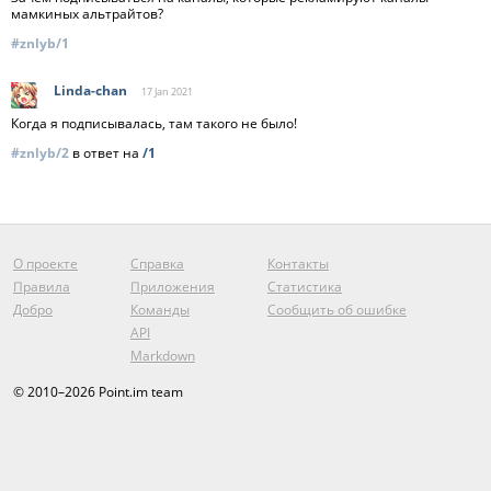
мамкиных альтрайтов?
#znlyb/1
Linda-chan
17 Jan
2021
Когда я подписывалась, там такого не было!
#znlyb/2
в ответ на
/1
О проекте
Справка
Контакты
Правила
Приложения
Статистика
Добро
Команды
Сообщить об ошибке
API
Markdown
© 2010–2026 Point.im team