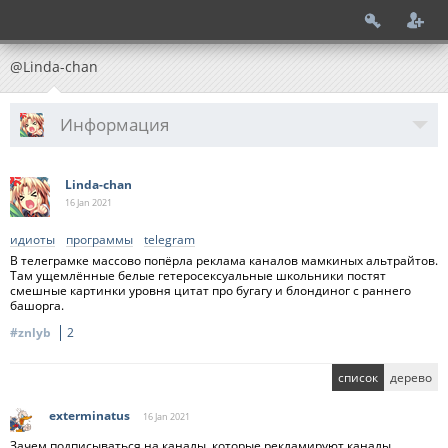
@Linda-chan
Информация
Linda-chan
16 Jan
2021
идиоты
программы
telegram
В телеграмке массово попёрла реклама каналов мамкиных альтрайтов.
Там ущемлённые белые гетеросексуальные школьники постят
смешные картинки уровня цитат про бугагу и блондиног с раннего
башорга.
#znlyb
2
список
дерево
exterminatus
16 Jan
2021
Зачем подписываться на каналы, которые рекламируют каналы